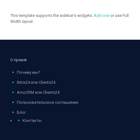
This template supports the sidebar's widgets.
Add one
or use Full
Width layout.
О проекте
Почему мы?
Bitrix24 или Clients24
AmoCRM или Clients24
Пользовательское соглашение
Блог
Контакты