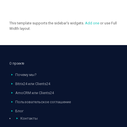
This template supports the sidebar's widgets.
Add one
or use Full
Width layout.
О проекте
Почему мы?
Bitrix24 или Clients24
AmoCRM или Clients24
Пользовательское соглашение
Блог
Контакты