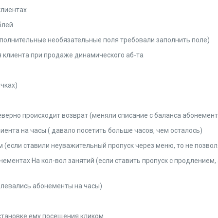
клиентах
блей
ополнительные необязательные поля требовали заполнить поле)
я клиента при продаже динамического аб-та
чках)
неверно происходит возврат (меняли списание с баланса абонемент
лиента на часы ( давало посетить больше часов, чем осталось)
м (если ставили неуважительный пропуск через меню, то не позво
ементах На кол-вол занятий (если ставить пропуск с продлением,
длевались абонементы на часы)
становке ему посещения кликом