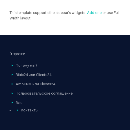
This template supports the sidebar's widgets.
Add one
or use Full
Width layout.
О проекте
Почему мы?
Bitrix24 или Clients24
AmoCRM или Clients24
Пользовательское соглашение
Блог
Контакты