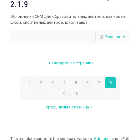
2.1.9
Обновления CRM для образовательных центров, языковых
школ, спортивных центров, школ танца.
Read more
Следующая страница
1
2
3
4
5
6
7
8
9
10
Предыдущая страница
This template supports the sidebar's widgets.
Add one
or use Full