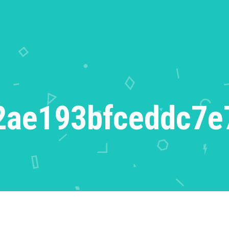
2ae193bfceddc7e