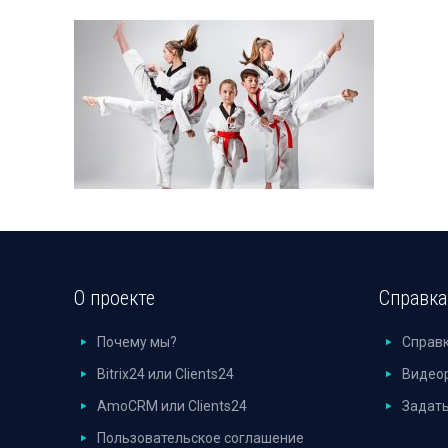
О проекте
Справка
Почему мы?
Справ
Bitrix24 или Clients24
Видео
AmoCRM или Clients24
Задать
Пользовательское соглашение