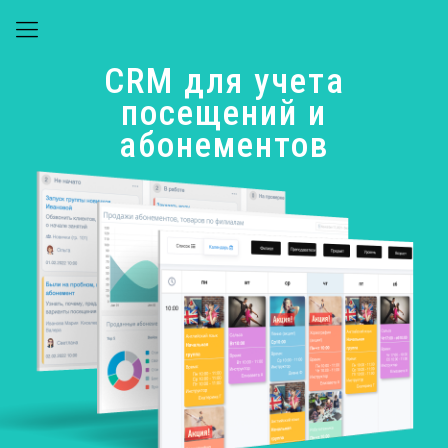
CRM для учета
посещений и
абонементов